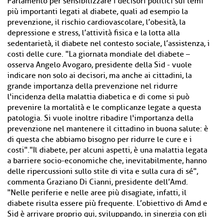
Parlamento per sensibilizzare i decisori politici sui temi
più importanti legati al diabete, quali ad esempio la
prevenzione, il rischio cardiovascolare, l’obesità, la
depressione e stress, l’attività fisica e la lotta alla
sedentarietà, il diabete nel contesto sociale, l’assistenza, i
costi delle cure. "La giornata mondiale del diabete –
osserva Angelo Avogaro, presidente della Sid - vuole
indicare non solo ai decisori, ma anche ai cittadini, la
grande importanza della prevenzione nel ridurre
l'incidenza della malattia diabetica e di come si può
prevenire la mortalità e le complicanze legate a questa
patologia. Si vuole inoltre ribadire l'importanza della
prevenzione nel mantenere il cittadino in buona salute: è
di questa che abbiamo bisogno per ridurre le cure e i
costi"."Il diabete, per alcuni aspetti, è una malattia legata
a barriere socio-economiche che, inevitabilmente, hanno
delle ripercussioni sullo stile di vita e sulla cura di sé",
commenta Graziano Di Cianni, presidente dell’Amd.
"Nelle periferie e nelle aree più disagiate, infatti, il
diabete risulta essere più frequente. L’obiettivo di Amd e
Sid è arrivare proprio qui, sviluppando, in sinergia con gli