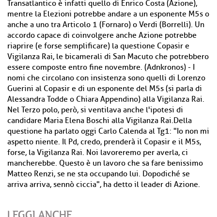
Transatlantico è infatti quello di Enrico Costa (Azione),
mentre la Elezioni potrebbe andare a un esponente M5s o
anche a uno tra Articolo 1 (Fornaro) o Verdi (Borrelli). Un
accordo capace di coinvolgere anche Azione potrebbe
riaprire (e forse semplificare) la questione Copasir e
Vigilanza Rai, le bicamerali di San Macuto che potrebbero
essere composte entro fine novembre. (Adnkronos) - I
nomi che circolano con insistenza sono quelli di Lorenzo
Guerini al Copasir e di un esponente del M5s (si parla di
Alessandra Todde o Chiara Appendino) alla Vigilanza Rai.
Nel Terzo polo, però, si ventilava anche l'ipotesi di
candidare Maria Elena Boschi alla Vigilanza Rai.Della
questione ha parlato oggi Carlo Calenda al Tg1: "Io non mi
aspetto niente. Il Pd, credo, prenderà il Copasir e il M5s,
forse, la Vigilanza Rai. Noi lavoreremo per averla, ci
mancherebbe. Questo è un lavoro che sa fare benissimo
Matteo Renzi, se ne sta occupando lui. Dopodiché se
arriva arriva, sennò ciccia", ha detto il leader di Azione.
LEGGI ANCHE