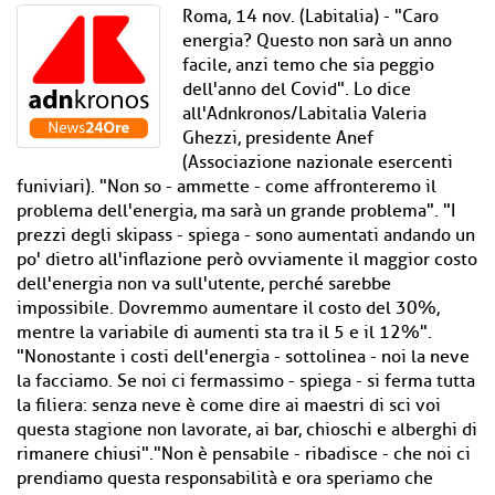
Roma, 14 nov. (Labitalia) - "Caro
energia? Questo non sarà un anno
facile, anzi temo che sia peggio
dell'anno del Covid". Lo dice
all'Adnkronos/Labitalia Valeria
Ghezzi, presidente Anef
(Associazione nazionale esercenti
funiviari). "Non so - ammette - come affronteremo il
problema dell'energia, ma sarà un grande problema". "I
prezzi degli skipass - spiega - sono aumentati andando un
po' dietro all'inflazione però ovviamente il maggior costo
dell'energia non va sull'utente, perché sarebbe
impossibile. Dovremmo aumentare il costo del 30%,
mentre la variabile di aumenti sta tra il 5 e il 12%".
"Nonostante i costi dell'energia - sottolinea - noi la neve
la facciamo. Se noi ci fermassimo - spiega - si ferma tutta
la filiera: senza neve è come dire ai maestri di sci voi
questa stagione non lavorate, ai bar, chioschi e alberghi di
rimanere chiusi"."Non è pensabile - ribadisce - che noi ci
prendiamo questa responsabilità e ora speriamo che