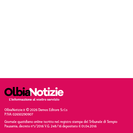
OlbiaNotizie.it © 2026 Damos Editore S.r.l.s
P.IVA 02650290907
Giornale quotidiano online iscritto nel registro stampa del Tribunale di Tempio
Pausania, decreto n°1/2016 V.G. 248/16 depositato il 01.04.2016