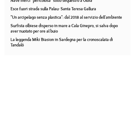
Nave merci "pericolosa" sotto sequestro a Olbia
Esce fuori strada sulla Palau- Santa Teresa Gallura
"Un arcipelago senza plastica": dal 2018 al servizio dell'ambiente
Surfista olbiese disperso in mare a Cala Ginepro, si salva dopo
aver nuotato per ore al buio
La leggenda Miki Biasion in Sardegna per la cronoscalata di
Tandalò