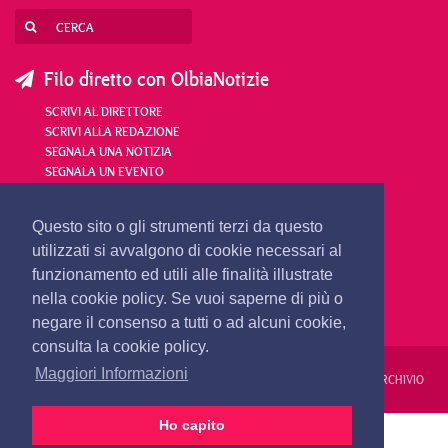
Filo diretto con OlbiaNotizie
SCRIVI AL DIRETTORE
SCRIVI ALLA REDAZIONE
SEGNALA UNA NOTIZIA
SEGNALA UN EVENTO
redazione@olbianotizie.it
Questo sito o gli strumenti terzi da questo
utilizzati si avvalgono di cookie necessari al
funzionamento ed utili alle finalità illustrate
nella cookie policy. Se vuoi saperne di più o
negare il consenso a tutti o ad alcuni cookie,
consulta la cookie policy.
Maggiori Informazioni
REDAZIONE
PUBBLICITÀ
PRIVACY E COOKIES
NOTE LEGALI
ARCHIVIO
Ho capito
PRIMA PAGINA
24 ORE
VIDEO