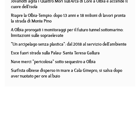
Jovanotti agita i Quattro Mori sull'Arca di Lorè a Olbia e accende il
cuore dell'isola
Riapre la Olbia-Tempio: dopo 13 anni e 18 milioni di lavori pronta
la strada di Monte Pino
A Olbia prorogati i monitoraggi per il futuro tunnel sottomarino:
limitazioni sulle sopraelevate
"Un arcipelago senza plastica": dal 2018 al servizio dell'ambiente
Esce fuori strada sulla Palau- Santa Teresa Gallura
Nave merci "pericolosa" sotto sequestro a Olbia
Surfista olbiese disperso in mare a Cala Ginepro, si salva dopo
aver nuotato per ore al buio