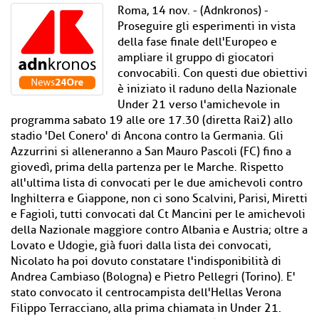
Roma, 14 nov. - (Adnkronos) -
Proseguire gli esperimenti in vista
della fase finale dell'Europeo e
ampliare il gruppo di giocatori
convocabili. Con questi due obiettivi
è iniziato il raduno della Nazionale
Under 21 verso l'amichevole in
programma sabato 19 alle ore 17.30 (diretta Rai2) allo
stadio 'Del Conero' di Ancona contro la Germania. Gli
Azzurrini si alleneranno a San Mauro Pascoli (FC) fino a
giovedì, prima della partenza per le Marche. Rispetto
all'ultima lista di convocati per le due amichevoli contro
Inghilterra e Giappone, non ci sono Scalvini, Parisi, Miretti
e Fagioli, tutti convocati dal Ct Mancini per le amichevoli
della Nazionale maggiore contro Albania e Austria; oltre a
Lovato e Udogie, già fuori dalla lista dei convocati,
Nicolato ha poi dovuto constatare l'indisponibilità di
Andrea Cambiaso (Bologna) e Pietro Pellegri (Torino). E'
stato convocato il centrocampista dell'Hellas Verona
Filippo Terracciano, alla prima chiamata in Under 21.