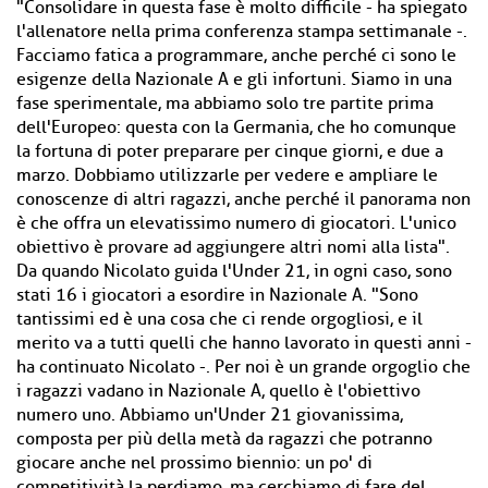
"Consolidare in questa fase è molto difficile - ha spiegato
l'allenatore nella prima conferenza stampa settimanale -.
Facciamo fatica a programmare, anche perché ci sono le
esigenze della Nazionale A e gli infortuni. Siamo in una
fase sperimentale, ma abbiamo solo tre partite prima
dell'Europeo: questa con la Germania, che ho comunque
la fortuna di poter preparare per cinque giorni, e due a
marzo. Dobbiamo utilizzarle per vedere e ampliare le
conoscenze di altri ragazzi, anche perché il panorama non
è che offra un elevatissimo numero di giocatori. L'unico
obiettivo è provare ad aggiungere altri nomi alla lista".
Da quando Nicolato guida l'Under 21, in ogni caso, sono
stati 16 i giocatori a esordire in Nazionale A. "Sono
tantissimi ed è una cosa che ci rende orgogliosi, e il
merito va a tutti quelli che hanno lavorato in questi anni -
ha continuato Nicolato -. Per noi è un grande orgoglio che
i ragazzi vadano in Nazionale A, quello è l'obiettivo
numero uno. Abbiamo un'Under 21 giovanissima,
composta per più della metà da ragazzi che potranno
giocare anche nel prossimo biennio: un po' di
competitività la perdiamo, ma cerchiamo di fare del