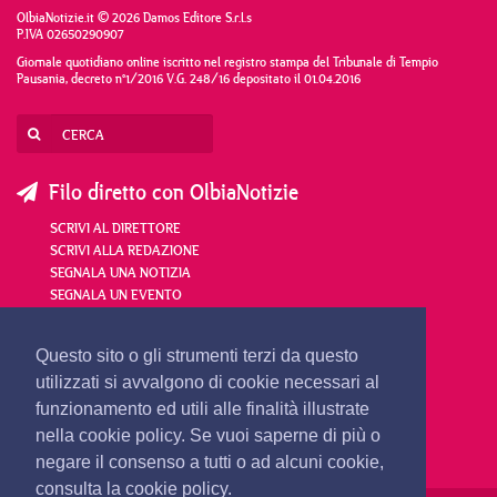
OlbiaNotizie.it © 2026 Damos Editore S.r.l.s
P.IVA 02650290907
Giornale quotidiano online iscritto nel registro stampa del Tribunale di Tempio
Pausania, decreto n°1/2016 V.G. 248/16 depositato il 01.04.2016
Filo diretto con OlbiaNotizie
SCRIVI AL DIRETTORE
SCRIVI ALLA REDAZIONE
SEGNALA UNA NOTIZIA
SEGNALA UN EVENTO
redazione@olbianotizie.it
Questo sito o gli strumenti terzi da questo
utilizzati si avvalgono di cookie necessari al
funzionamento ed utili alle finalità illustrate
nella cookie policy. Se vuoi saperne di più o
negare il consenso a tutti o ad alcuni cookie,
consulta la cookie policy.