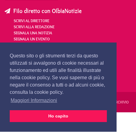
Filo diretto con OlbiaNotizie
SCRIVI AL DIRETTORE
SCRIVI ALLA REDAZIONE
SEGNALA UNA NOTIZIA
SEGNALA UN EVENTO
redazione@olbianotizie.it
Questo sito o gli strumenti terzi da questo
utilizzati si avvalgono di cookie necessari al
funzionamento ed utili alle finalità illustrate
nella cookie policy. Se vuoi saperne di più o
negare il consenso a tutti o ad alcuni cookie,
consulta la cookie policy.
Maggiori Informazioni
REDAZIONE
PUBBLICITÀ
PRIVACY E COOKIES
NOTE LEGALI
ARCHIVIO
Ho capito
PRIMA PAGINA
24 ORE
VIDEO