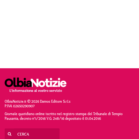
OlbiaNotizie.it © 2026 Damos Editore S.r.l.s
P.IVA 02650290907
Giornale quotidiano online iscritto nel registro stampa del Tribunale di Tempio
Pausania, decreto n°1/2016 V.G. 248/16 depositato il 01.04.2016