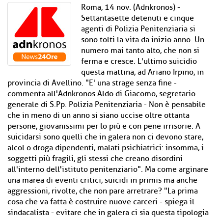
Roma, 14 nov. (Adnkronos) -
Settantasette detenuti e cinque
agenti di Polizia Penitenziaria si
sono tolti la vita da inizio anno. Un
numero mai tanto alto, che non si
ferma e cresce. L'ultimo suicidio
questa mattina, ad Ariano Irpino, in
provincia di Avellino. "E' una strage senza fine -
commenta all'Adnkronos Aldo di Giacomo, segretario
generale di S.Pp. Polizia Penitenziaria - Non è pensabile
che in meno di un anno si siano uccise oltre ottanta
persone, giovanissimi per lo più e con pene irrisorie. A
suicidarsi sono quelli che in galera non ci devono stare,
alcol o droga dipendenti, malati psichiatrici: insomma, i
soggetti più fragili, gli stessi che creano disordini
all'interno dell'istituto penitenziario". Ma come arginare
una marea di eventi critici, suicidi in primis ma anche
aggressioni, rivolte, che non pare arretrare? "La prima
cosa che va fatta è costruire nuove carceri - spiega il
sindacalista - evitare che in galera ci sia questa tipologia