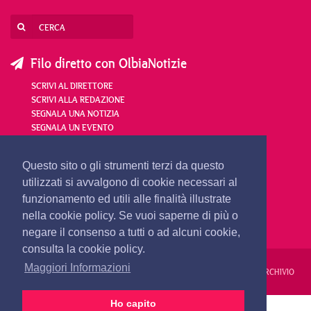
Filo diretto con OlbiaNotizie
SCRIVI AL DIRETTORE
SCRIVI ALLA REDAZIONE
SEGNALA UNA NOTIZIA
SEGNALA UN EVENTO
redazione@olbianotizie.it
Questo sito o gli strumenti terzi da questo
utilizzati si avvalgono di cookie necessari al
funzionamento ed utili alle finalità illustrate
nella cookie policy. Se vuoi saperne di più o
negare il consenso a tutti o ad alcuni cookie,
consulta la cookie policy.
Maggiori Informazioni
REDAZIONE
PUBBLICITÀ
PRIVACY E COOKIES
NOTE LEGALI
ARCHIVIO
Ho capito