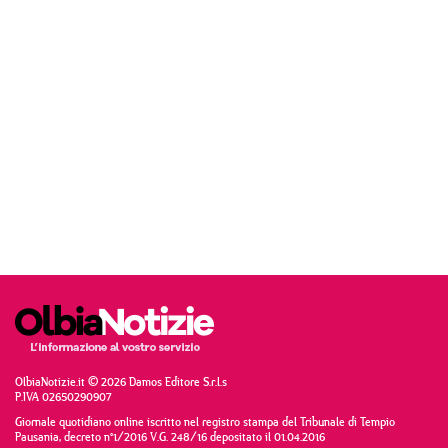
OlbiaNotizie.it © 2026 Damos Editore S.r.l.s
P.IVA 02650290907
Giornale quotidiano online iscritto nel registro stampa del Tribunale di Tempio
Pausania, decreto n°1/2016 V.G. 248/16 depositato il 01.04.2016