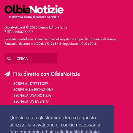
OlbiaNotizie.it © 2026 Damos Editore S.r.l.s
P.IVA 02650290907
Giornale quotidiano online iscritto nel registro stampa del Tribunale di Tempio
Pausania, decreto n°1/2016 V.G. 248/16 depositato il 01.04.2016
Filo diretto con OlbiaNotizie
SCRIVI AL DIRETTORE
SCRIVI ALLA REDAZIONE
SEGNALA UNA NOTIZIA
SEGNALA UN EVENTO
redazione@olbianotizie.it
Questo sito o gli strumenti terzi da questo
utilizzati si avvalgono di cookie necessari al
funzionamento ed utili alle finalità illustrate