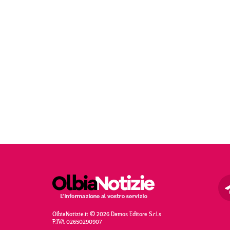
OlbiaNotizie.it © 2026 Damos Editore S.r.l.s
P.IVA 02650290907