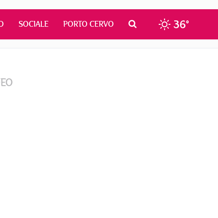
36°
O
SOCIALE
PORTO CERVO
DEO