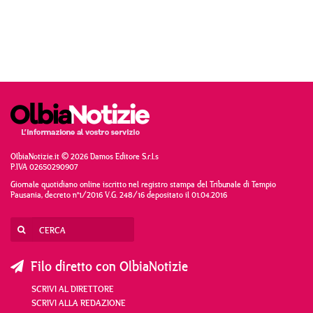
OlbiaNotizie.it © 2026 Damos Editore S.r.l.s
P.IVA 02650290907
Giornale quotidiano online iscritto nel registro stampa del Tribunale di Tempio
Pausania, decreto n°1/2016 V.G. 248/16 depositato il 01.04.2016
Filo diretto con OlbiaNotizie
SCRIVI AL DIRETTORE
SCRIVI ALLA REDAZIONE