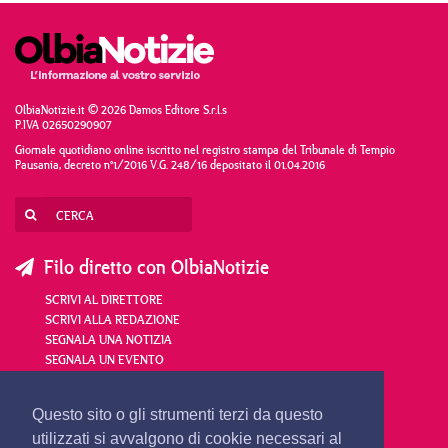
OlbiaNotizie.it © 2026 Damos Editore S.r.l.s
P.IVA 02650290907
Giornale quotidiano online iscritto nel registro stampa del Tribunale di Tempio
Pausania, decreto n°1/2016 V.G. 248/16 depositato il 01.04.2016
Filo diretto con OlbiaNotizie
SCRIVI AL DIRETTORE
SCRIVI ALLA REDAZIONE
SEGNALA UNA NOTIZIA
SEGNALA UN EVENTO
redazione@olbianotizie.it
Questo sito o gli strumenti terzi da questo
utilizzati si avvalgono di cookie necessari al