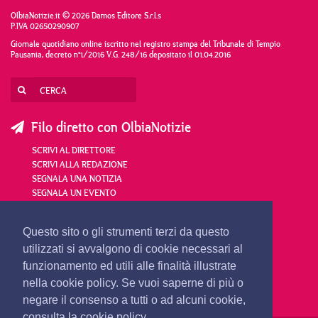
OlbiaNotizie.it © 2026 Damos Editore S.r.l.s
P.IVA 02650290907
Giornale quotidiano online iscritto nel registro stampa del Tribunale di Tempio
Pausania, decreto n°1/2016 V.G. 248/16 depositato il 01.04.2016
Filo diretto con OlbiaNotizie
SCRIVI AL DIRETTORE
SCRIVI ALLA REDAZIONE
SEGNALA UNA NOTIZIA
SEGNALA UN EVENTO
redazione@olbianotizie.it
Questo sito o gli strumenti terzi da questo
utilizzati si avvalgono di cookie necessari al
funzionamento ed utili alle finalità illustrate
nella cookie policy. Se vuoi saperne di più o
negare il consenso a tutti o ad alcuni cookie,
consulta la cookie policy.