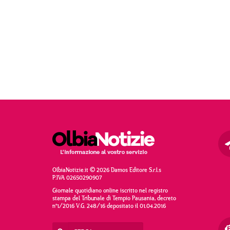
OlbiaNotizie.it © 2026 Damos Editore S.r.l.s
P.IVA 02650290907
Giornale quotidiano online iscritto nel registro
stampa del Tribunale di Tempio Pausania, decreto
n°1/2016 V.G. 248/16 depositato il 01.04.2016