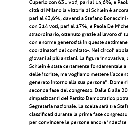
Cuperlo con 631 voti, pari al 14,6%, e Paol
città di Milano la vittoria di Schlein è ancor
pari al 43,6%, davanti a Stefano Bonaccini 
con 314 voti, pari al 17%, e Paola De Michel
straordinario, ottenuto grazie al lavoro di tut
con enorme generosità in queste settimane 
coordinatori del comitato-. Nei circoli abbi
giovani ai più anziani. La figura innovativa,
Schlein è stata certamente fondamentale a c
delle iscritte, ma vogliamo mettere l’accen
generato intorno alla sua persona". Domeni
seconda fase del congresso. Dalle 8 alle 20 inf
simpatizzanti del Partito Democratico potr
Segretaria nazionale. La scelta sarà tra Ste
classificati durante la prima fase congress
per convincere le persone ancora indecise 