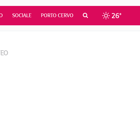
26°
O
SOCIALE
PORTO CERVO
DEO