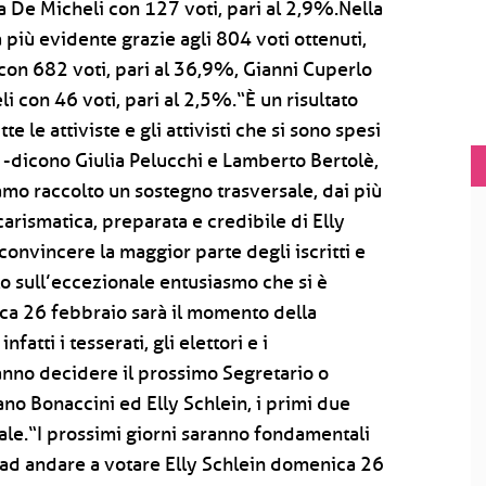
a De Micheli con 127 voti, pari al 2,9%.Nella
a più evidente grazie agli 804 voti ottenuti,
con 682 voti, pari al 36,9%, Gianni Cuperlo
i con 46 voti, pari al 2,5%.“È un risultato
te le attiviste e gli attivisti che si sono spesi
-dicono Giulia Pelucchi e Lamberto Bertolè,
amo raccolto un sostegno trasversale, dai più
 carismatica, preparata e credibile di Elly
onvincere la maggior parte degli iscritti e
to sull’eccezionale entusiasmo che si è
ca 26 febbraio sarà il momento della
atti i tesserati, gli elettori e i
anno decidere il prossimo Segretario o
fano Bonaccini ed Elly Schlein, i primi due
uale.“I prossimi giorni saranno fondamentali
ad andare a votare Elly Schlein domenica 26