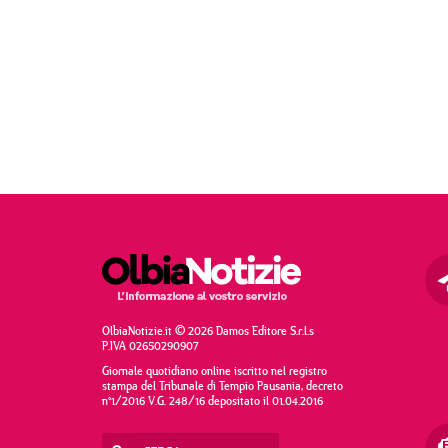
OlbiaNotizie.it © 2026 Damos Editore S.r.l.s
P.IVA 02650290907
Giornale quotidiano online iscritto nel registro
stampa del Tribunale di Tempio Pausania, decreto
n°1/2016 V.G. 248/16 depositato il 01.04.2016