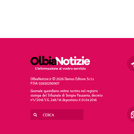
OlbiaNotizie.it © 2026 Damos Editore S.r.l.s
P.IVA 02650290907
Giornale quotidiano online iscritto nel registro
stampa del Tribunale di Tempio Pausania, decreto
n°1/2016 V.G. 248/16 depositato il 01.04.2016