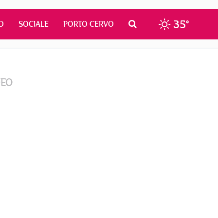
35°
O
SOCIALE
PORTO CERVO
DEO