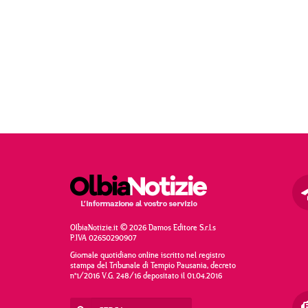
OlbiaNotizie.it © 2026 Damos Editore S.r.l.s
P.IVA 02650290907
Giornale quotidiano online iscritto nel registro
stampa del Tribunale di Tempio Pausania, decreto
n°1/2016 V.G. 248/16 depositato il 01.04.2016