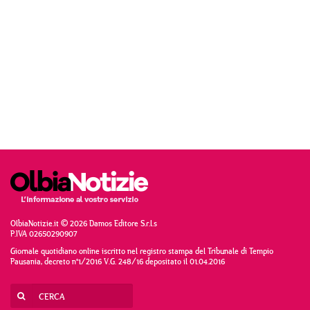
OlbiaNotizie.it © 2026 Damos Editore S.r.l.s
P.IVA 02650290907
Giornale quotidiano online iscritto nel registro stampa del Tribunale di Tempio
Pausania, decreto n°1/2016 V.G. 248/16 depositato il 01.04.2016