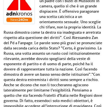
un padre con i busti di Mussolini in
camera, quello sì che è un grande
dispiacere. È offensivo paragonare
una scelta calcistica a un
orientamento sessuale. Uno sceglie
chi tifare, non la propria identità. La
Russa dimostra come la destra sia inadeguata e arretrata
rispetto alla questione dei diritti". Così Alessandro Zan
del Pd a Fanpage. Le parole sono più gravi se pronunciate
dalla seconda carica dello Stato? "Certo, è gravissimo. La
Russa, una volta assunto un ruolo così istituzionalmente
rilevante, avrebbe dovuto spogliarsi della veste di
esponente di partito e di uomo di parte, poiché ha il
dovere di rappresentare tutta la nazione. Così facendo
dimostra di avere un basso senso delle istituzioni"."Con
questa destra estremista i diritti sono sempre a rischio.
Anche se dicono che non li toccheranno agiscono
lateralmente per limitarne l'esigibilità. Pensiamo a
quello che sta facendo Fratelli d'Italia nelle Regioni dove
governa. Di fatto, essendoci solo medici obiettori, è
impossibile accedere all'interruzione di gravidanza. Così