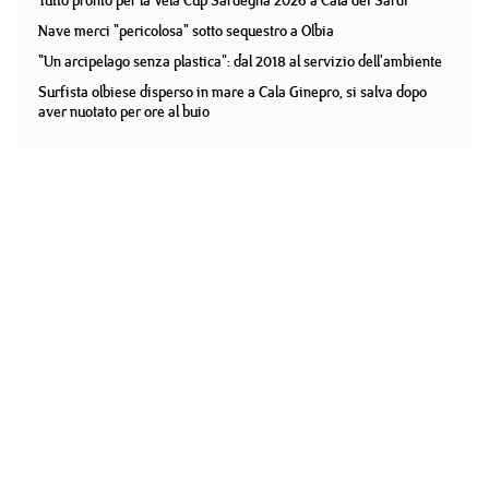
Tutto pronto per la Vela Cup Sardegna 2026 a Cala dei Sardi
Nave merci "pericolosa" sotto sequestro a Olbia
"Un arcipelago senza plastica": dal 2018 al servizio dell'ambiente
Surfista olbiese disperso in mare a Cala Ginepro, si salva dopo
aver nuotato per ore al buio