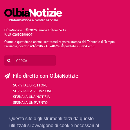
OlbiaNotizie.it © 2026 Damos Editore S.r.l.s
P.IVA 02650290907
Giornale quotidiano online iscritto nel registro stampa del Tribunale di Tempio
Pausania, decreto n°1/2016 V.G. 248/16 depositato il 01.04.2016
Filo diretto con OlbiaNotizie
SCRIVI AL DIRETTORE
SCRIVI ALLA REDAZIONE
SEGNALA UNA NOTIZIA
SEGNALA UN EVENTO
redazione@olbianotizie.it
Questo sito o gli strumenti terzi da questo
utilizzati si avvalgono di cookie necessari al