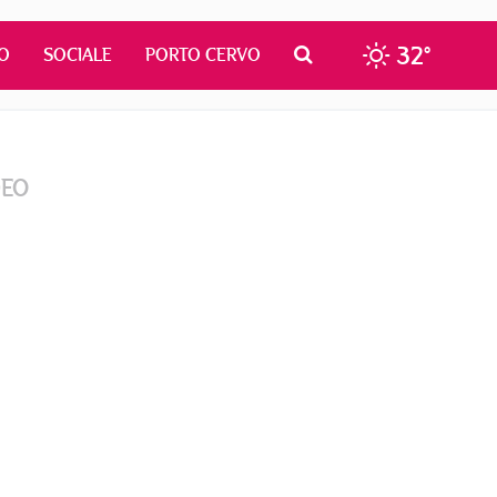
32°
O
SOCIALE
PORTO CERVO
DEO