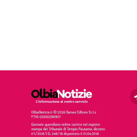
OlbiaNotizie.it © 2026 Damos Editore S.r.l.s
P.IVA 02650290907
Giornale quotidiano online iscritto nel registro
stampa del Tribunale di Tempio Pausania, decreto
n°1/2016 V.G. 248/16 depositato il 01.04.2016