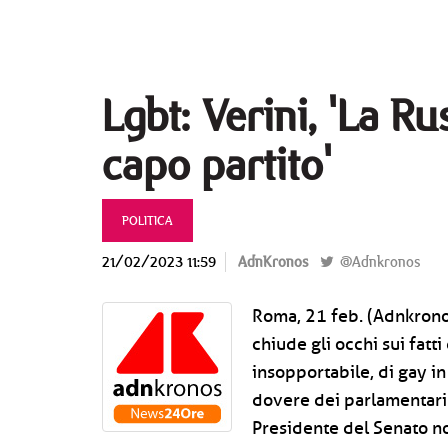
Lgbt: Verini, 'La R
capo partito'
POLITICA
21/02/2023 11:59
AdnKronos
@Adnkronos
Roma, 21 feb. (Adnkronos
chiude gli occhi sui fatt
insopportabile, di gay i
dovere dei parlamentari d
Presidente del Senato no