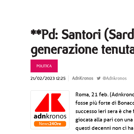
**Pd: Santori (Sardi
generazione tenuta
POLITICA
21/02/2023 12:25
AdnKronos
@Adnkronos
Roma, 21 feb. (Adnkrono
fosse più forte di Bonac
successo ieri sera è che 
giocata alla pari con un
questi decenni non ci ha 