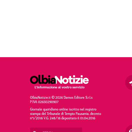
OlbiaNotizie.it © 2026 Damos Editore S.r.l.s
P.IVA 02650290907
Giornale quotidiano online iscritto nel registro
stampa del Tribunale di Tempio Pausania, decreto
n°1/2016 V.G. 248/16 depositato il 01.04.2016