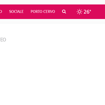
26°
O
SOCIALE
PORTO CERVO
DEO