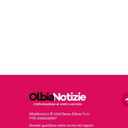
OlbiaNotizie.it © 2026 Damos Editore S.r.l.s
P.IVA 02650290907
Giornale quotidiano online iscritto nel registro