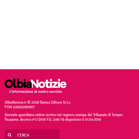
OlbiaNotizie.it © 2026 Damos Editore S.r.l.s
P.IVA 02650290907
Giornale quotidiano online iscritto nel registro stampa del Tribunale di Tempio
Pausania, decreto n°1/2016 V.G. 248/16 depositato il 01.04.2016