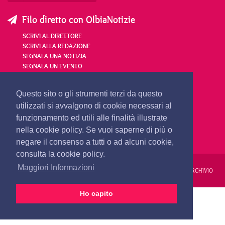
Filo diretto con OlbiaNotizie
SCRIVI AL DIRETTORE
SCRIVI ALLA REDAZIONE
SEGNALA UNA NOTIZIA
SEGNALA UN EVENTO
redazione@olbianotizie.it
Questo sito o gli strumenti terzi da questo
utilizzati si avvalgono di cookie necessari al
funzionamento ed utili alle finalità illustrate
nella cookie policy. Se vuoi saperne di più o
negare il consenso a tutti o ad alcuni cookie,
consulta la cookie policy.
Maggiori Informazioni
REDAZIONE
PUBBLICITÀ
PRIVACY E COOKIES
NOTE LEGALI
ARCHIVIO
Ho capito
PRIMA PAGINA
24 ORE
VIDEO