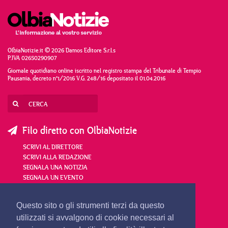
OlbiaNotizie.it © 2026 Damos Editore S.r.l.s
P.IVA 02650290907
Giornale quotidiano online iscritto nel registro stampa del Tribunale di Tempio
Pausania, decreto n°1/2016 V.G. 248/16 depositato il 01.04.2016
Filo diretto con OlbiaNotizie
SCRIVI AL DIRETTORE
SCRIVI ALLA REDAZIONE
SEGNALA UNA NOTIZIA
SEGNALA UN EVENTO
redazione@olbianotizie.it
Questo sito o gli strumenti terzi da questo
utilizzati si avvalgono di cookie necessari al