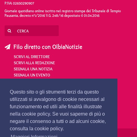
P.IVA 02650290907
Giornale quotidiano online iscritto nel registro stampa del Tribunale di Tempio
Pausania, decreto n°1/2016 V.G. 248/16 depositato il 01.04.2016
Filo diretto con OlbiaNotizie
SCRIVI AL DIRETTORE
SCRIVI ALLA REDAZIONE
SEGNALA UNA NOTIZIA
SEGNALA UN EVENTO
redazione@olbianotizie.it
Questo sito o gli strumenti terzi da questo
utilizzati si avvalgono di cookie necessari al
funzionamento ed utili alle finalità illustrate
nella cookie policy. Se vuoi saperne di più o
negare il consenso a tutti o ad alcuni cookie,
consulta la cookie policy.
Maggiori Informazioni