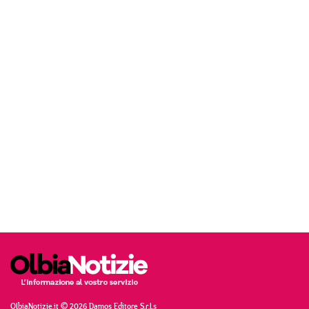
OlbiaNotizie.it © 2026 Damos Editore S.r.l.s