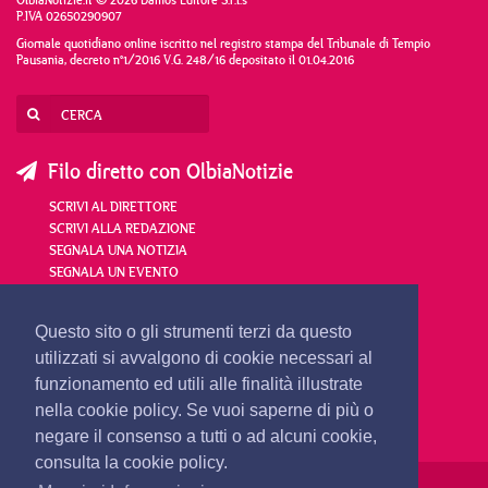
P.IVA 02650290907
Giornale quotidiano online iscritto nel registro stampa del Tribunale di Tempio
Pausania, decreto n°1/2016 V.G. 248/16 depositato il 01.04.2016
Filo diretto con OlbiaNotizie
SCRIVI AL DIRETTORE
SCRIVI ALLA REDAZIONE
SEGNALA UNA NOTIZIA
SEGNALA UN EVENTO
redazione@olbianotizie.it
Questo sito o gli strumenti terzi da questo
utilizzati si avvalgono di cookie necessari al
funzionamento ed utili alle finalità illustrate
nella cookie policy. Se vuoi saperne di più o
negare il consenso a tutti o ad alcuni cookie,
consulta la cookie policy.