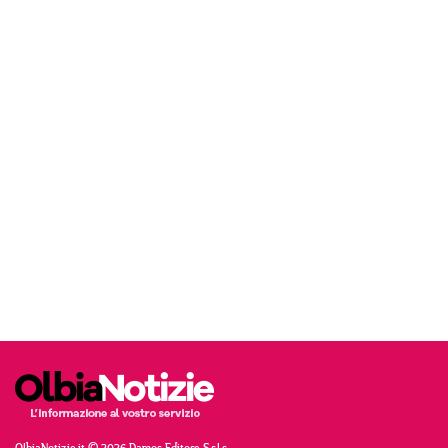
OlbiaNotizie.it © 2026 Damos Editore S.r.l.s