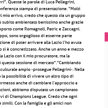
i". Queste le parole di Luca Pellegrini,
conferenza stampa di presentazione. "Molti
 mio arrivo, credo che questo sia un gruppo
o subito ambientato benissimo anche grazie
rapporto come Romagnoli, Patric e Zaccagni.
uppo, sono orgoglioso di esserne parte
one di poter arrivare alla Lazio l’ho avuta
to si è concretizzato. Anche un anno e mezzo
la Lazio con il mio procuratore, ma la
e di questa sessione di mercato"."Cambiando
culturale ampio -prosegue Pellegrini-. Nella
a possibilità di vivere un altro tipo di
 permesso anche di cambiare l’approccio a
sazioni, abbiamo disputato un campionato
avi di Champions League. Credo che ogni
imili. Con la famiglia e gli amici non