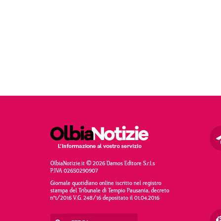
OlbiaNotizie.it © 2026 Damos Editore S.r.l.s
P.IVA 02650290907
Giornale quotidiano online iscritto nel registro
stampa del Tribunale di Tempio Pausania, decreto
n°1/2016 V.G. 248/16 depositato il 01.04.2016