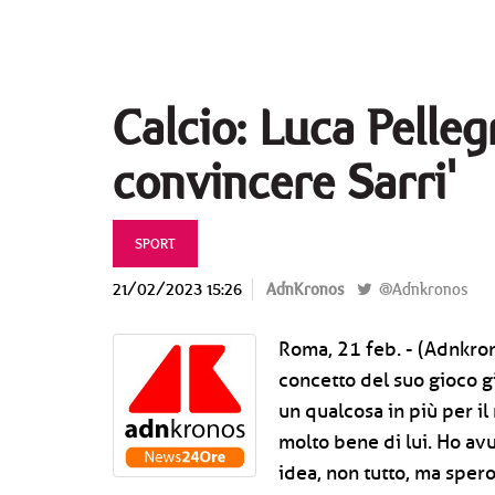
Calcio: Luca Pellegr
convincere Sarri'
SPORT
21/02/2023 15:26
AdnKronos
@Adnkronos
Roma, 21 feb. - (Adnkro
concetto del suo gioco g
un qualcosa in più per il 
molto bene di lui. Ho av
idea, non tutto, ma spero