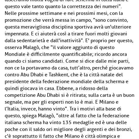
questo vale tanto quanto la correttezza dei numeri".
Nelle prossime settimane e nei prossimi mesi, con la
promozione che verrà messa in campo, "sono convinto,
questa meravigliosa disciplina sportiva avrà un'ulteriore
impennata. E ci aiuterà così a tirare fuori molti giovani
dalla sedentarietà e dall'inattività". E' proprio per questo,
osserva Malagò, che "il valore aggiunto di questo
Mondiale è difficilmente quantificabile; ricordo ancora
quando ci siamo candidati. Come si dice dalle mie parti,
non ce la portavamo da casa, tutt’altro, perché giocavamo
contro Abu Dhabi e Tashkent, che è la città natale del
presidente della federazione mondiale della scherma e
quindi giocava in casa. Ebbene, a ridosso della
competizione Abu Dhabi si è ritirata; sulla carta è un buon
segnale, ma per gli esperti non lo è mai. E Milano e
l’Italia, invece, hanno vinto". Tra i motivi alla base di
questo, spiega Malagò, "oltre al fatto che la federazione
italiana scherma ha vinto 135 medaglie ed è una delle
poche con il saldo ori migliore degli argenti e dei bronzi,
c'è soprattutto il fatto che Milano è città olimpica e