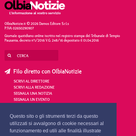
OlbiaNotizie.it © 2026 Damos Editore S.r.l.s
P.IVA 02650290907
Giornale quotidiano online iscritto nel registro stampa del Tribunale di Tempio
Pausania, decreto n°1/2016 V.G. 248/16 depositato il 01.04.2016
Filo diretto con OlbiaNotizie
SCRIVI AL DIRETTORE
SCRIVI ALLA REDAZIONE
SEGNALA UNA NOTIZIA
SEGNALA UN EVENTO
redazione@olbianotizie.it
Questo sito o gli strumenti terzi da questo
utilizzati si avvalgono di cookie necessari al
funzionamento ed utili alle finalità illustrate