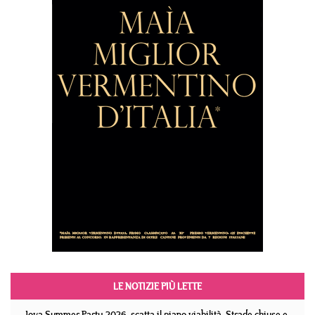
LE NOTIZIE PIÙ LETTE
Jova Summer Party 2026, scatta il piano viabilità. Strade chiuse e