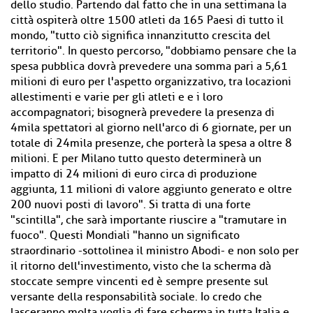
dello studio. Partendo dal fatto che in una settimana la
città ospiterà oltre 1500 atleti da 165 Paesi di tutto il
mondo, "tutto ciò significa innanzitutto crescita del
territorio". In questo percorso, "dobbiamo pensare che la
spesa pubblica dovrà prevedere una somma pari a 5,61
milioni di euro per l'aspetto organizzativo, tra locazioni
allestimenti e varie per gli atleti e e i loro
accompagnatori; bisognerà prevedere la presenza di
4mila spettatori al giorno nell'arco di 6 giornate, per un
totale di 24mila presenze, che porterà la spesa a oltre 8
milioni. E per Milano tutto questo determinerà un
impatto di 24 milioni di euro circa di produzione
aggiunta, 11 milioni di valore aggiunto generato e oltre
200 nuovi posti di lavoro". Si tratta di una forte
"scintilla", che sarà importante riuscire a "tramutare in
fuoco". Questi Mondiali "hanno un significato
straordinario -sottolinea il ministro Abodi- e non solo per
il ritorno dell'investimento, visto che la scherma dà
stoccate sempre vincenti ed è sempre presente sul
versante della responsabilità sociale. Io credo che
lasceranno molta voglia di fare scherma in tutta Italia e