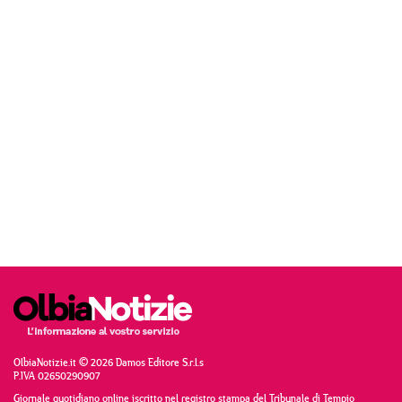
OlbiaNotizie.it © 2026 Damos Editore S.r.l.s
P.IVA 02650290907
Giornale quotidiano online iscritto nel registro stampa del Tribunale di Tempio