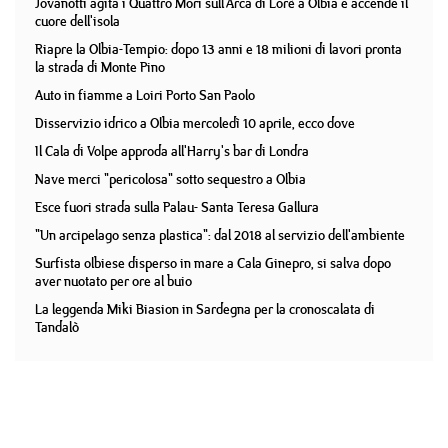
Jovanotti agita i Quattro Mori sull'Arca di Lorè a Olbia e accende il
cuore dell'isola
Riapre la Olbia-Tempio: dopo 13 anni e 18 milioni di lavori pronta
la strada di Monte Pino
Auto in fiamme a Loiri Porto San Paolo
Disservizio idrico a Olbia mercoledì 10 aprile, ecco dove
Il Cala di Volpe approda all'Harry's bar di Londra
Nave merci "pericolosa" sotto sequestro a Olbia
Esce fuori strada sulla Palau- Santa Teresa Gallura
"Un arcipelago senza plastica": dal 2018 al servizio dell'ambiente
Surfista olbiese disperso in mare a Cala Ginepro, si salva dopo
aver nuotato per ore al buio
La leggenda Miki Biasion in Sardegna per la cronoscalata di
Tandalò