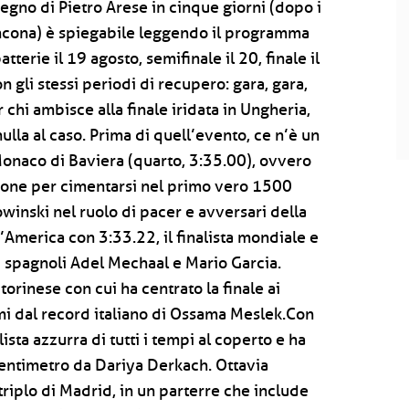
egno di Pietro Arese in cinque giorni (dopo i
ncona) è spiegabile leggendo il programma
terie il 19 agosto, semifinale il 20, finale il
n gli stessi periodi di recupero: gara, gara,
 chi ambisce alla finale iridata in Ungheria,
nulla al caso. Prima di quell’evento, ce n’è un
Monaco di Baviera (quarto, 3:35.00), ovvero
sione per cimentarsi nel primo vero 1500
Sowinski nel ruolo di pacer e avversari della
’America con 3:33.22, il finalista mondiale e
i spagnoli Adel Mechaal e Mario Garcia.
orinese con cui ha centrato la finale ai
mi dal record italiano di Ossama Meslek.Con
ista azzurra di tutti i tempi al coperto e ha
lo centimetro da Dariya Derkach. Ottavia
triplo di Madrid, in un parterre che include