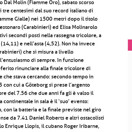
lo Dal Molin (Fiamme Oro), sabato scorso
i tre centesimi dal suo record italiano di
Fiamme Gialle) nei 1500 metri dopo il titolo
Cestonaro (Carabinieri) ed Elisa Molinarolo
vi secondi posti nella rassegna tricolore, a
 (14,11) e nell’asta (4,52). Non ha invece
abinieri) che si misura a livello
 l’entusiasmo di sempre. In funzione
erito rinunciare alla finale tricolore di
ste che stava cercando: secondo tempo in
3 con cui a Göteborg si prese l’argento
e del 7.56 che due anni fa gli è valso il
 continentale in sala è il ‘suo’ evento:
on la batteria e la finale previste nel giro
ense da 7.41 Daniel Roberts e altri ostacolisti
o Enrique Llopis, il cubano Roger Iribarne,