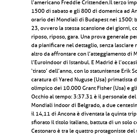
l’americano Freddie Crittenden.Il terzo imp
1500 di sabato e gli 800 di domenica ad A
orario dei Mondiali di Budapest nei 1500: bat
23, ovvero la stessa scansione dei giorni, co
riposo, riposo, gara. Una prova generale per
da pianificare nel dettaglio, senza lasciare 
altro da affrontare con l’atteggiamento di 
l’Euroindoor di Istanbul. E Madrid è l’occa
‘tirato’ dell’anno, con lo statunitense Erik 
caratura di Yared Nuguse (Usa) primatista d
olimpico dei 10.000 Grant Fisher (Usa) e gl
Occhio al tempo: 3:37.31 è il personale del t
Mondiali indoor di Belgrado, a due centesi
il 14,11 di Ancona è diventata la quinta tripl
sfiorato il titolo italiano, battuta di un so
Cestonaro è tra le quattro protagoniste del 