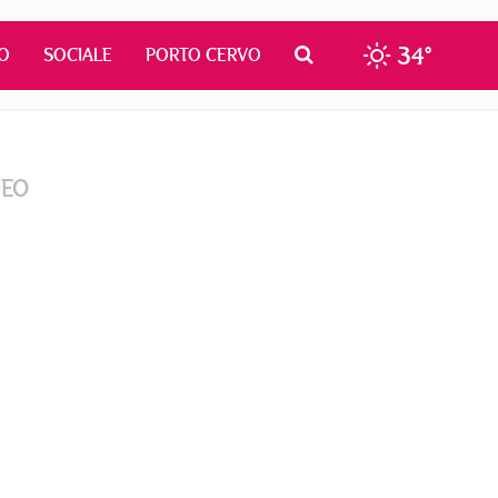
34°
O
SOCIALE
PORTO CERVO
DEO