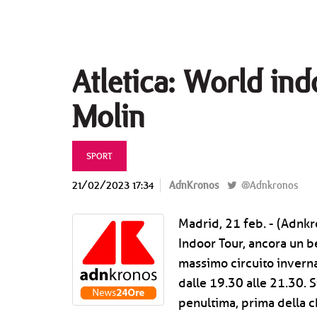
Atletica: World ind
Molin
SPORT
21/02/2023 17:34
AdnKronos
@Adnkronos
Madrid, 21 feb. - (Adnk
Indoor Tour, ancora un be
massimo circuito inverna
dalle 19.30 alle 21.30. S
penultima, prima della 