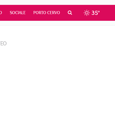
35°
O
SOCIALE
PORTO CERVO
DEO