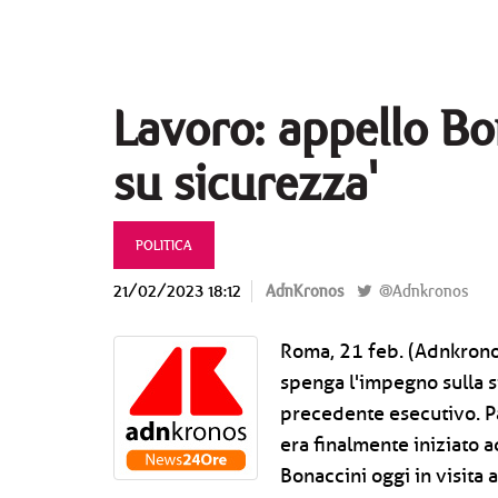
Lavoro: appello Bo
su sicurezza'
POLITICA
21/02/2023 18:12
AdnKronos
@Adnkronos
Roma, 21 feb. (Adnkronos
spenga l'impegno sulla si
precedente esecutivo. Par
era finalmente iniziato 
Bonaccini oggi in visita a