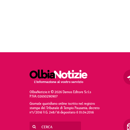
OlbiaNotizie.it © 2026 Damos Editore S.r.l.s
P.IVA 02650290907
Giornale quotidiano online iscritto nel registro
stampa del Tribunale di Tempio Pausania, decreto
n°1/2016 V.G. 248/16 depositato il 01.04.2016