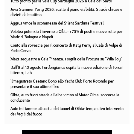
Tutto pronto per la Vela Cup Sardegna 2026 a Cala dei Sardi
Jova Summer Party 2026, scatta il piano viabilità. Strade chiuse e
divieti dal mattino
Aggius vince la scommessa del Silent Sardinia Festival
Volotea potenzia l'inverno a Olbia: +75% di posti e nuove rotte per
Madrid, Bologna e Napoli
Conto alla rovescia per il concerto di Katy Perry al Cala di Volpe di
Porto Cervo
Maxi-sequestro a Cala Finanza: i sigilli della Procura su "Villa Joy"
Dall'8 al 10 agosto Fordongianus ospita la nuova edizione di Forum
Literary Lab
Il magistrato Gaetano Bono allo Yacht Club Porto Rotondo per
presentare il suo ultimo libro
Olbia, auto fuori strada all'alba vicino al Mater Olbia: soccorsa la
conducente
Auto in fiamme all'uscita del tunnel di Olbia: tempestivo intervento
dei Vigili del fuoco