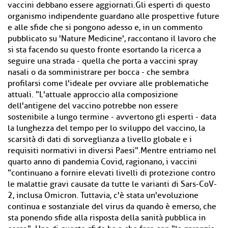
vaccini debbano essere aggiornati.Gli esperti di questo
organismo indipendente guardano alle prospettive future
e alle sfide che si pongono adesso e, in un commento
pubblicato su 'Nature Medicine', raccontano il lavoro che
si sta facendo su questo fronte esortando la ricerca a
seguire una strada - quella che porta a vaccini spray
nasali o da somministrare per bocca - che sembra
profilarsi come l'ideale per ovviare alle problematiche
attuali. "L'attuale approccio alla composizione
dell'antigene del vaccino potrebbe non essere
sostenibile a lungo termine - avvertono gli esperti - data
la lunghezza del tempo per lo sviluppo del vaccino, la
scarsità di dati di sorveglianza a livello globale e i
requisiti normativi in ​​diversi Paesi".Mentre entriamo nel
quarto anno di pandemia Covid, ragionano, i vaccini
"continuano a fornire elevati livelli di protezione contro
le malattie gravi causate da tutte le varianti di Sars-CoV-
2, inclusa Omicron. Tuttavia, c'è stata un'evoluzione
continua e sostanziale del virus da quando è emerso, che
sta ponendo sfide alla risposta della sanità pubblica in