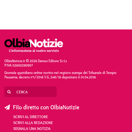
OlbiaNotizie.it © 2026 Damos Editore S.r.l.s
P.IVA 02650290907
Giornale quotidiano online iscritto nel registro stampa del Tribunale di Tempio
Pausania, decreto n°1/2016 V.G. 248/16 depositato il 01.04.2016
Filo diretto con OlbiaNotizie
SCRIVI AL DIRETTORE
SCRIVI ALLA REDAZIONE
SEGNALA UNA NOTIZIA