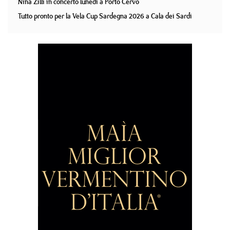
Nina Zilli in concerto lunedì a Porto Cervo
Tutto pronto per la Vela Cup Sardegna 2026 a Cala dei Sardi