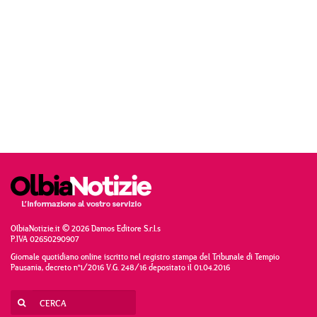
OlbiaNotizie.it © 2026 Damos Editore S.r.l.s
P.IVA 02650290907
Giornale quotidiano online iscritto nel registro stampa del Tribunale di Tempio
Pausania, decreto n°1/2016 V.G. 248/16 depositato il 01.04.2016