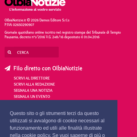
OlbiaNotizie.it © 2026 Damos Editore S.r.l.s
P.IVA 02650290907
Giornale quotidiano online iscritto nel registro stampa del Tribunale di Tempio
Pausania, decreto n°1/2016 V.G. 248/16 depositato il 01.04.2016
Filo diretto con OlbiaNotizie
SCRIVI AL DIRETTORE
SCRIVI ALLA REDAZIONE
SEGNALA UNA NOTIZIA
SEGNALA UN EVENTO
redazione@olbianotizie.it
Questo sito o gli strumenti terzi da questo
utilizzati si avvalgono di cookie necessari al
funzionamento ed utili alle finalità illustrate
nella cookie policy. Se vuoi saperne di più o