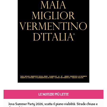
LE NOTIZIE PIÙ LETTE
Jova Summer Party 2026, scatta il piano viabilità. Strade chiuse e