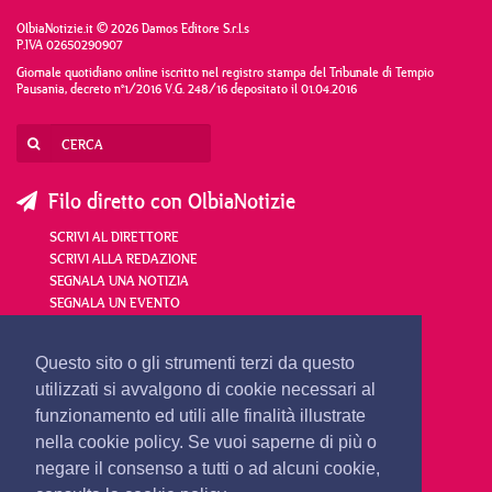
OlbiaNotizie.it © 2026 Damos Editore S.r.l.s
P.IVA 02650290907
Giornale quotidiano online iscritto nel registro stampa del Tribunale di Tempio
Pausania, decreto n°1/2016 V.G. 248/16 depositato il 01.04.2016
Filo diretto con OlbiaNotizie
SCRIVI AL DIRETTORE
SCRIVI ALLA REDAZIONE
SEGNALA UNA NOTIZIA
SEGNALA UN EVENTO
redazione@olbianotizie.it
Questo sito o gli strumenti terzi da questo
utilizzati si avvalgono di cookie necessari al
funzionamento ed utili alle finalità illustrate
nella cookie policy. Se vuoi saperne di più o
negare il consenso a tutti o ad alcuni cookie,