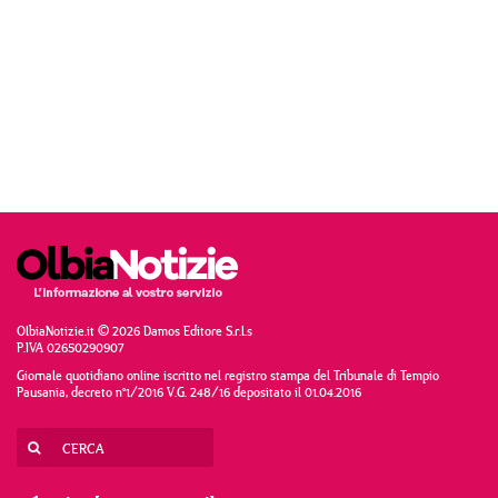
OlbiaNotizie.it © 2026 Damos Editore S.r.l.s
P.IVA 02650290907
Giornale quotidiano online iscritto nel registro stampa del Tribunale di Tempio
Pausania, decreto n°1/2016 V.G. 248/16 depositato il 01.04.2016