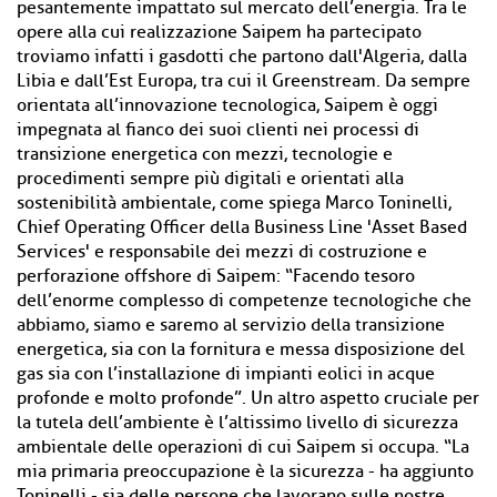
pesantemente impattato sul mercato dell’energia. Tra le
opere alla cui realizzazione Saipem ha partecipato
troviamo infatti i gasdotti che partono dall'Algeria, dalla
Libia e dall’Est Europa, tra cui il Greenstream. Da sempre
orientata all’innovazione tecnologica, Saipem è oggi
impegnata al fianco dei suoi clienti nei processi di
transizione energetica con mezzi, tecnologie e
procedimenti sempre più digitali e orientati alla
sostenibilità ambientale, come spiega Marco Toninelli,
Chief Operating Officer della Business Line 'Asset Based
Services' e responsabile dei mezzi di costruzione e
perforazione offshore di Saipem: “Facendo tesoro
dell’enorme complesso di competenze tecnologiche che
abbiamo, siamo e saremo al servizio della transizione
energetica, sia con la fornitura e messa disposizione del
gas sia con l’installazione di impianti eolici in acque
profonde e molto profonde”. Un altro aspetto cruciale per
la tutela dell’ambiente è l’altissimo livello di sicurezza
ambientale delle operazioni di cui Saipem si occupa. “La
mia primaria preoccupazione è la sicurezza - ha aggiunto
Toninelli - sia delle persone che lavorano sulle nostre