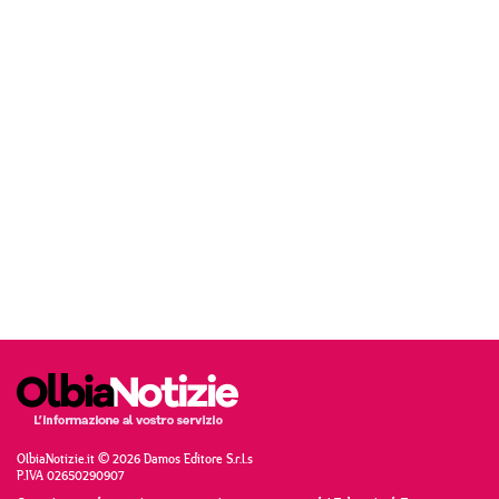
OlbiaNotizie.it © 2026 Damos Editore S.r.l.s
P.IVA 02650290907