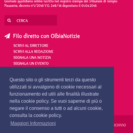
Giornale quotidiano online iscritto nel registro stampa del Tribunale di Tempio
Pausania, decreto n°1/2016 V.G. 248/16 depositato il 01.04.2016
Filo diretto con OlbiaNotizie
SCRIVI AL DIRETTORE
SCRIVI ALLA REDAZIONE
SEGNALA UNA NOTIZIA
SEGNALA UN EVENTO
redazione@olbianotizie.it
Questo sito o gli strumenti terzi da questo
utilizzati si avvalgono di cookie necessari al
funzionamento ed utili alle finalità illustrate
nella cookie policy. Se vuoi saperne di più o
negare il consenso a tutti o ad alcuni cookie,
consulta la cookie policy.
Maggiori Informazioni
REDAZIONE
PUBBLICITÀ
PRIVACY E COOKIES
NOTE LEGALI
ARCHIVIO