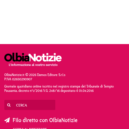
OlbiaNotizie.it © 2026 Damos Editore S.r.l.s
P.IVA 02650290907
Giornale quotidiano online iscritto nel registro stampa del Tribunale di Tempio
Pausania, decreto n°1/2016 V.G. 248/16 depositato il 01.04.2016
Filo diretto con OlbiaNotizie