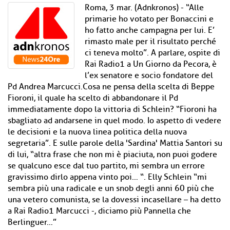
Roma, 3 mar. (Adnkronos) - “Alle
primarie ho votato per Bonaccini e
ho fatto anche campagna per lui. E’
rimasto male per il risultato perché
ci teneva molto”. A parlare, ospite di
Rai Radio1 a Un Giorno da Pecora, è
l’ex senatore e socio fondatore del
Pd Andrea Marcucci.Cosa ne pensa della scelta di Beppe
Fioroni, il quale ha scelto di abbandonare il Pd
immediatamente dopo la vittoria di Schlein? “Fioroni ha
sbagliato ad andarsene in quel modo. Io aspetto di vedere
le decisioni e la nuova linea politica della nuova
segretaria”. E sulle parole della 'Sardina' Mattia Santori su
di lui, “altra frase che non mi è piaciuta, non puoi godere
se qualcuno esce dal tuo partito, mi sembra un errore
gravissimo dirlo appena vinto poi… “. Elly Schlein “mi
sembra più una radicale e un snob degli anni 60 più che
una vetero comunista, se la dovessi incasellare – ha detto
a Rai Radio1 Marcucci -, diciamo più Pannella che
Berlinguer…”