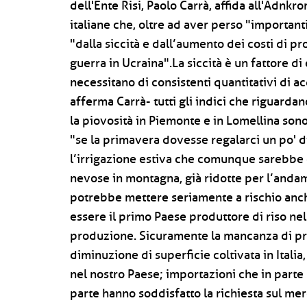
dell'Ente Risi, Paolo Carrà, affida all'Adnkr
italiane che, oltre ad aver perso "importanti
"dalla siccità e dall’aumento dei costi di pro
guerra in Ucraina".La siccità è un fattore 
necessitano di consistenti quantitativi di a
afferma Carrà- tutti gli indici che riguardan
la piovosità in Piemonte e in Lomellina so
"se la primavera dovesse regalarci un po' 
l’irrigazione estiva che comunque sarebbe
nevose in montagna, già ridotte per l’anda
potrebbe mettere seriamente a rischio anche l
essere il primo Paese produttore di riso nel
produzione. Sicuramente la mancanza di prod
diminuzione di superficie coltivata in Itali
nel nostro Paese; importazioni che in parte
parte hanno soddisfatto la richiesta sul mer