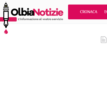
CRONACA
E