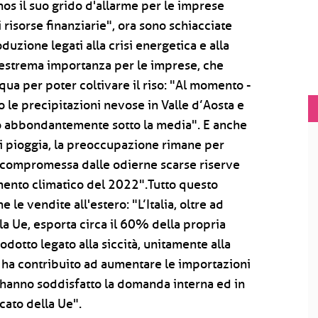
onos il suo grido d'allarme per le imprese
 risorse finanziarie", ora sono schiacciate
duzione legati alla crisi energetica e alla
di estrema importanza per le imprese, che
cqua per poter coltivare il riso: "Al momento -
o le precipitazioni nevose in Valle d’Aosta e
no abbondantemente sotto la media". E anche
di pioggia, la preoccupazione rimane per
 compromessa dalle odierne scarse riserve
mento climatico del 2022".Tutto questo
e vendite all'estero: "L’Italia, oltre ad
la Ue, esporta circa il 60% della propria
otto legato alla siccità, unitamente alla
a, ha contribuito ad aumentare le importazioni
 hanno soddisfatto la domanda interna ed in
cato della Ue".