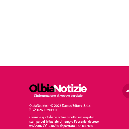
OlbiaNotizie.it © 2026 Damos Editore S.r.l.s
P.IVA 02650290907
Giornale quotidiano online iscritto nel registro
stampa del Tribunale di Tempio Pausania, decreto
n°1/2016 V.G. 248/16 depositato il 01.04.2016