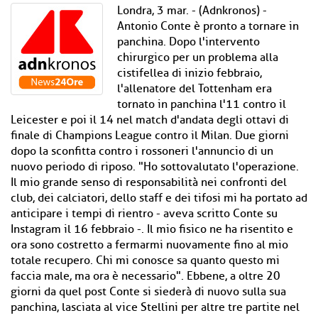
Londra, 3 mar. - (Adnkronos) -
Antonio Conte è pronto a tornare in
panchina. Dopo l'intervento
chirurgico per un problema alla
cistifellea di inizio febbraio,
l'allenatore del Tottenham era
tornato in panchina l'11 contro il
Leicester e poi il 14 nel match d'andata degli ottavi di
finale di Champions League contro il Milan. Due giorni
dopo la sconfitta contro i rossoneri l'annuncio di un
nuovo periodo di riposo. "Ho sottovalutato l'operazione.
Il mio grande senso di responsabilità nei confronti del
club, dei calciatori, dello staff e dei tifosi mi ha portato ad
anticipare i tempi di rientro - aveva scritto Conte su
Instagram il 16 febbraio -. Il mio fisico ne ha risentito e
ora sono costretto a fermarmi nuovamente fino al mio
totale recupero. Chi mi conosce sa quanto questo mi
faccia male, ma ora è necessario". Ebbene, a oltre 20
giorni da quel post Conte si siederà di nuovo sulla sua
panchina, lasciata al vice Stellini per altre tre partite nel