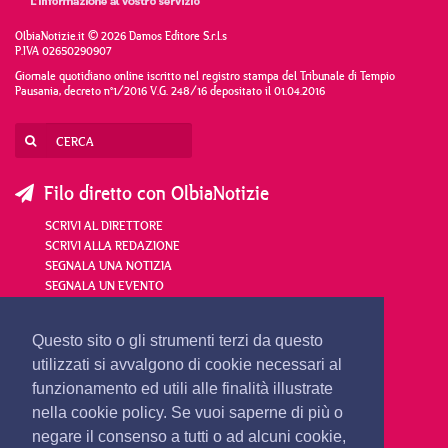
OlbiaNotizie.it © 2026 Damos Editore S.r.l.s
P.IVA 02650290907
Giornale quotidiano online iscritto nel registro stampa del Tribunale di Tempio
Pausania, decreto n°1/2016 V.G. 248/16 depositato il 01.04.2016
Filo diretto con OlbiaNotizie
SCRIVI AL DIRETTORE
SCRIVI ALLA REDAZIONE
SEGNALA UNA NOTIZIA
SEGNALA UN EVENTO
redazione@olbianotizie.it
Questo sito o gli strumenti terzi da questo
utilizzati si avvalgono di cookie necessari al
funzionamento ed utili alle finalità illustrate
nella cookie policy. Se vuoi saperne di più o
negare il consenso a tutti o ad alcuni cookie,