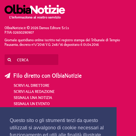
OlbiaNotizie.it © 2026 Damos Editore S.r.l.s
P.IVA 02650290907
Giornale quotidiano online iscritto nel registro stampa del Tribunale di Tempio
Pausania, decreto n°1/2016 V.G. 248/16 depositato il 01.04.2016
Filo diretto con OlbiaNotizie
SCRIVI AL DIRETTORE
SCRIVI ALLA REDAZIONE
SEGNALA UNA NOTIZIA
SEGNALA UN EVENTO
redazione@olbianotizie.it
Questo sito o gli strumenti terzi da questo
utilizzati si avvalgono di cookie necessari al
funzionamento ed utili alle finalità illustrate