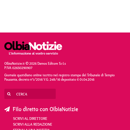
OlbiaNotizie.it © 2026 Damos Editore S.r.l.s
P.IVA 02650290907
Giornale quotidiano online iscritto nel registro stampa del Tribunale di Tempio
Pausania, decreto n°1/2016 V.G. 248/16 depositato il 01.04.2016
Filo diretto con OlbiaNotizie
SCRIVI AL DIRETTORE
SCRIVI ALLA REDAZIONE