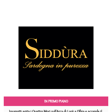
IN PRIMO PIANO
Jovanotti agita i Quattro Mori sull'Arca di Lorè a Olbia e accende il