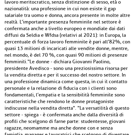
lavoro meritocratico, senza distinzione di sesso, età o
nazionalità: una professione in cui non esiste il gap
salariale tra uomo e donna, ancora presente in molte altre
realtà. L’importante presenza femminile nel settore è
confermata anche a livello europeo e mondiale dai dati
diffusi da Seldia e Wfdsa (relativi al 2021): in Europa, la
percentuale di forza lavoro femminile è pari all’82%, con
quasi 13 milioni di incaricati alle vendite donne, mentre,
nel mondo, è del 70 %, con quasi 90 milioni di presenze
femminili.“Le donne - dichiara Giovanni Paolino,
presidente Avedisco - sono una preziosissima risorsa per
la vendita diretta e per il successo del nostro settore. In
una professione dinamica come questa, in cui il contatto
personale e la relazione di fiducia con i clienti sono
fondamentali, l’empatia e la sensibilità femminile sono
caratteristiche che rendono le donne protagoniste
indiscusse nella vendita diretta". "La versatilità di questo
settore - spiega - è confermata anche dalla diversità di
profili che scelgono di farne parte: studentesse, giovani
ragazze, neomamme ma anche donne con e senza
famiglia, manager e lavoratrici che scelgono di diventare