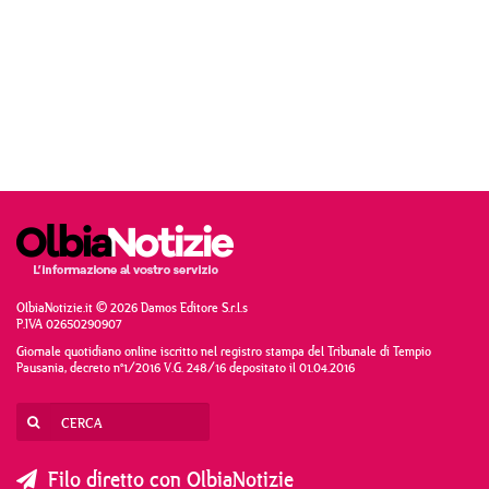
OlbiaNotizie.it © 2026 Damos Editore S.r.l.s
P.IVA 02650290907
Giornale quotidiano online iscritto nel registro stampa del Tribunale di Tempio
Pausania, decreto n°1/2016 V.G. 248/16 depositato il 01.04.2016
Filo diretto con OlbiaNotizie