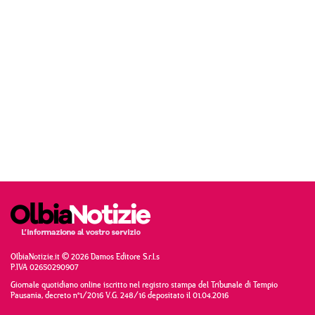
OlbiaNotizie.it © 2026 Damos Editore S.r.l.s
P.IVA 02650290907
Giornale quotidiano online iscritto nel registro stampa del Tribunale di Tempio
Pausania, decreto n°1/2016 V.G. 248/16 depositato il 01.04.2016