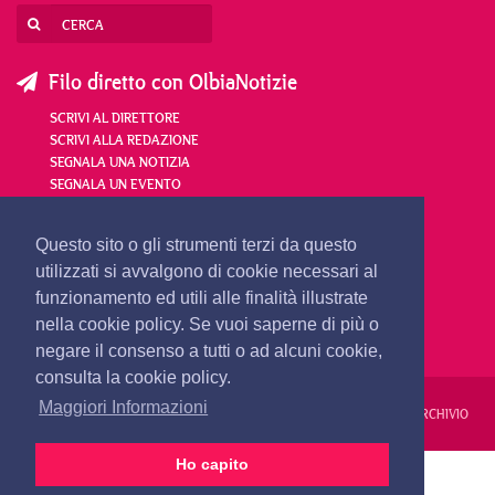
Filo diretto con OlbiaNotizie
SCRIVI AL DIRETTORE
SCRIVI ALLA REDAZIONE
SEGNALA UNA NOTIZIA
SEGNALA UN EVENTO
redazione@olbianotizie.it
Questo sito o gli strumenti terzi da questo
utilizzati si avvalgono di cookie necessari al
funzionamento ed utili alle finalità illustrate
nella cookie policy. Se vuoi saperne di più o
negare il consenso a tutti o ad alcuni cookie,
consulta la cookie policy.
Maggiori Informazioni
REDAZIONE
PUBBLICITÀ
PRIVACY E COOKIES
NOTE LEGALI
ARCHIVIO
Ho capito
PRIMA PAGINA
24 ORE
VIDEO