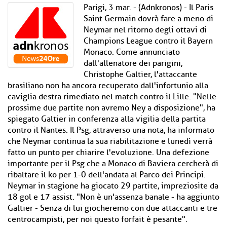
Parigi, 3 mar. - (Adnkronos) - Il Paris
Saint Germain dovrà fare a meno di
Neymar nel ritorno degli ottavi di
Champions League contro il Bayern
Monaco. Come annunciato
dall'allenatore dei parigini,
Christophe Galtier, l'attaccante
brasiliano non ha ancora recuperato dall'infortunio alla
caviglia destra rimediato nel match contro il Lille. "Nelle
prossime due partite non avremo Ney a disposizione", ha
spiegato Galtier in conferenza alla vigilia della partita
contro il Nantes. Il Psg, attraverso una nota, ha informato
che Neymar continua la sua riabilitazione e lunedì verrà
fatto un punto per chiarire l'evoluzione. Una defezione
importante per il Psg che a Monaco di Baviera cercherà di
ribaltare il ko per 1-0 dell'andata al Parco dei Principi.
Neymar in stagione ha giocato 29 partite, impreziosite da
18 gol e 17 assist. "Non è un'assenza banale - ha aggiunto
Galtier - Senza di lui giocheremo con due attaccanti e tre
centrocampisti, per noi questo forfait è pesante".