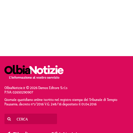
OlbiaNotizie.it © 2026 Damos Editore S.r.l.s
P.IVA 02650290907
Giornale quotidiano online iscritto nel registro stampa del Tribunale di Tempio
Pausania, decreto n°1/2016 V.G. 248/16 depositato il 01.04.2016