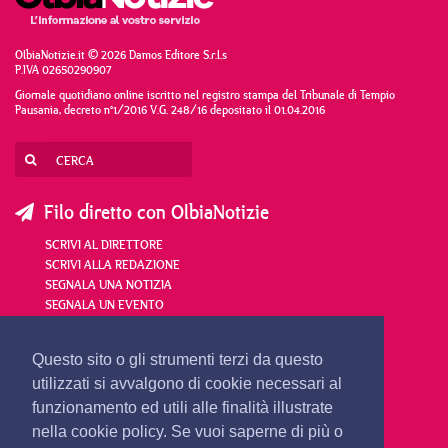
OlbiaNotizie.it © 2026 Damos Editore S.r.l.s
P.IVA 02650290907
Giornale quotidiano online iscritto nel registro stampa del Tribunale di Tempio
Pausania, decreto n°1/2016 V.G. 248/16 depositato il 01.04.2016
Filo diretto con OlbiaNotizie
SCRIVI AL DIRETTORE
SCRIVI ALLA REDAZIONE
SEGNALA UNA NOTIZIA
SEGNALA UN EVENTO
redazione@olbianotizie.it
Questo sito o gli strumenti terzi da questo
utilizzati si avvalgono di cookie necessari al
funzionamento ed utili alle finalità illustrate
nella cookie policy. Se vuoi saperne di più o