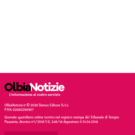
OlbiaNotizie.it © 2026 Damos Editore S.r.l.s
P.IVA 02650290907
Giornale quotidiano online iscritto nel registro stampa del Tribunale di Tempio
Pausania, decreto n°1/2016 V.G. 248/16 depositato il 01.04.2016