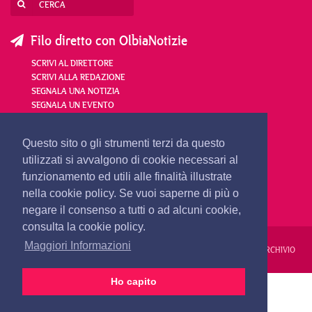
Filo diretto con OlbiaNotizie
SCRIVI AL DIRETTORE
SCRIVI ALLA REDAZIONE
SEGNALA UNA NOTIZIA
SEGNALA UN EVENTO
redazione@olbianotizie.it
Questo sito o gli strumenti terzi da questo
utilizzati si avvalgono di cookie necessari al
funzionamento ed utili alle finalità illustrate
nella cookie policy. Se vuoi saperne di più o
negare il consenso a tutti o ad alcuni cookie,
consulta la cookie policy.
Maggiori Informazioni
REDAZIONE
PUBBLICITÀ
PRIVACY E COOKIES
NOTE LEGALI
ARCHIVIO
Ho capito
PRIMA PAGINA
24 ORE
VIDEO