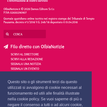
OlbiaNotizie.it © 2026 Damos Editore S.r.l.s
P.IVA 02650290907
Giornale quotidiano online iscritto nel registro stampa del Tribunale di Tempio
Pausania, decreto n°1/2016 V.G. 248/16 depositato il 01.04.2016
Filo diretto con OlbiaNotizie
SCRIVI AL DIRETTORE
SCRIVI ALLA REDAZIONE
SEGNALA UNA NOTIZIA
SEGNALA UN EVENTO
redazione@olbianotizie.it
Questo sito o gli strumenti terzi da questo
utilizzati si avvalgono di cookie necessari al
funzionamento ed utili alle finalità illustrate
nella cookie policy. Se vuoi saperne di più o
negare il consenso a tutti o ad alcuni cookie,