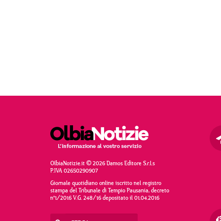
OlbiaNotizie.it © 2026 Damos Editore S.r.l.s
P.IVA 02650290907
Giornale quotidiano online iscritto nel registro
stampa del Tribunale di Tempio Pausania, decreto
n°1/2016 V.G. 248/16 depositato il 01.04.2016