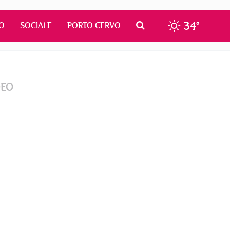
34°
O
SOCIALE
PORTO CERVO
DEO