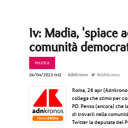
Iv: Madia, 'spiace 
comunità democrat
POLITICA
26/04/2023 11:12
AdnKronos
@Adnkronos
Roma, 26 apr (Adnkronos
collega che stimo per co
PD. Penso (ancora) che l
di trovarli nella comuni
Twitter la deputata del 