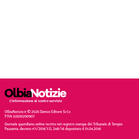
OlbiaNotizie.it © 2026 Damos Editore S.r.l.s
P.IVA 02650290907
Giornale quotidiano online iscritto nel registro stampa del Tribunale di Tempio
Pausania, decreto n°1/2016 V.G. 248/16 depositato il 01.04.2016