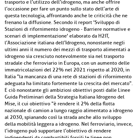
trasporto e l’utilizzo dell’idrogeno, ma anche offrire
l’occasione per fare un punto sullo stato dell’arte di
questa tecnologia, affrontando anche le criticità che ne
frenano la diffusione. Secondo il report 'Sviluppo di
Stazioni di rifornimento idrogeno - Barriere normative e
scenari di implementazione' elaborato da H2IT,
l’Associazione italiana dell’Idrogeno, nonostante negli
ultimi anni il numero dei mezzi di trasporto alimentati a
idrogeno sia cresciuto notevolmente sia nel trasporto
stradale che ferroviario in Europa, con un aumento delle
immatricolazioni del 22% nel 2021 rispetto al 2020, in
Italia "la mancanza di una rete di stazioni di rifornimento
adeguata ha limitato fortemente la crescita del mercato".
E ciò nonostante gli ambiziosi obiettivi posti dalle Linee
Guida Preliminari della Strategia Italiana Idrogeno del
Mise, il cui obiettivo "è rendere il 2% della flotta
nazionale di camion a lungo raggio alimentato a idrogeno
al 2030, spianando così la strada anche allo sviluppo
della mobilità leggera a idrogeno. Nel ferroviario, invece,
l’idrogeno può supportare l’obiettivo di rendere
indipendenti da combustibili fossili le linee non