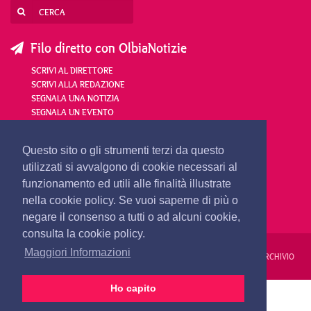
Filo diretto con OlbiaNotizie
SCRIVI AL DIRETTORE
SCRIVI ALLA REDAZIONE
SEGNALA UNA NOTIZIA
SEGNALA UN EVENTO
redazione@olbianotizie.it
Questo sito o gli strumenti terzi da questo
utilizzati si avvalgono di cookie necessari al
funzionamento ed utili alle finalità illustrate
nella cookie policy. Se vuoi saperne di più o
negare il consenso a tutti o ad alcuni cookie,
consulta la cookie policy.
Maggiori Informazioni
REDAZIONE
PUBBLICITÀ
PRIVACY E COOKIES
NOTE LEGALI
ARCHIVIO
Ho capito
PRIMA PAGINA
24 ORE
VIDEO